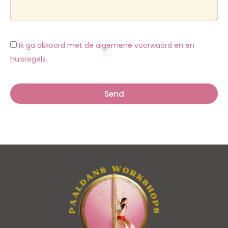
Ik ga akkoord met de algemene voorwaard en en
huisregels.
Send