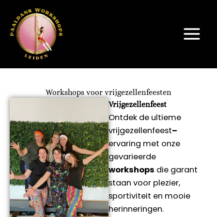
Skip
to
content
Workshops voor vrijgezellenfeesten
Vrijgezellenfeest
Ontdek de ultieme
vrijgezellenfeest
–
ervaring met onze
gevarieerde
workshops
die garant
staan voor plezier,
sportiviteit en mooie
herinneringen.